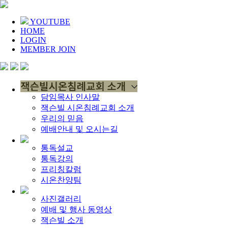
YOUTUBE
HOME
LOGIN
MEMBER JOIN
담임목사 인사말
잭슨빌 시온침례교회 소개
우리의 믿음
예배안내 및 오시는길
통독설교
통독강의
프리칭칼럼
시온찬양팀
사진갤러리
예배 및 행사 동영상
잭슨빌 소개