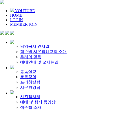
YOUTUBE
HOME
LOGIN
MEMBER JOIN
담임목사 인사말
잭슨빌 시온침례교회 소개
우리의 믿음
예배안내 및 오시는길
통독설교
통독강의
프리칭칼럼
시온찬양팀
사진갤러리
예배 및 행사 동영상
잭슨빌 소개