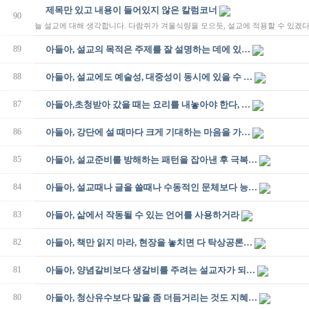
제목만 있고 내용이 들어있지 않은 칼럼코너
90
늘 설교에 대해 생각합니다. 다람쥐가 겨울식량을 모으듯, 설교에 적용할 수 있겠
89
아들아, 설교의 목적은 주제를 잘 설명하는 데에 있…
88
아들아, 설교에도 예술성, 대중성이 동시에 있을 수 …
87
아들아,초청받아 갔을 때는 요리를 내놓아야 한다, …
86
아들아, 강단에 설 때마다 크게 기대하는 마음을 가…
85
아들아, 설교준비를 방해하는 패턴을 잡아낸 후 극복…
84
아들아, 설교때나 글을 쓸때나 수동적인 문체보다 능…
83
아들아, 삶에서 작동될 수 있는 언어를 사용하거라
82
아들아, 책만 읽지 마라, 현장을 놓치면 다 탁상공론…
81
아들아, 양념갈비보다 생갈비를 주려는 설교자가 되…
80
아들아, 청산유수보다 말을 좀 더듬거리는 것도 지혜…