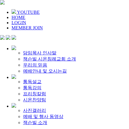
YOUTUBE
HOME
LOGIN
MEMBER JOIN
담임목사 인사말
잭슨빌 시온침례교회 소개
우리의 믿음
예배안내 및 오시는길
통독설교
통독강의
프리칭칼럼
시온찬양팀
사진갤러리
예배 및 행사 동영상
잭슨빌 소개