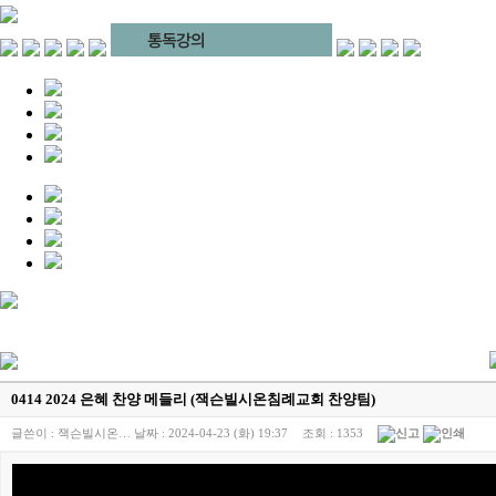
0414 2024 은혜 찬양 메들리 (잭슨빌시온침례교회 찬양팀)
글쓴이 :
잭슨빌시온…
날짜 :
2024-04-23 (화) 19:37
조회 :
1353