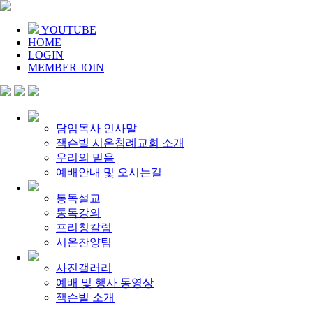
YOUTUBE
HOME
LOGIN
MEMBER JOIN
담임목사 인사말
잭슨빌 시온침례교회 소개
우리의 믿음
예배안내 및 오시는길
통독설교
통독강의
프리칭칼럼
시온찬양팀
사진갤러리
예배 및 행사 동영상
잭슨빌 소개